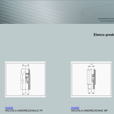
Elenco prodo
VU100
VU200
VALVOLA UNIDIREZIONALE FF
VALVOLA UNIDIREZIONAE MF