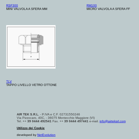
RSF300
RM100
MINI VALVOLA A SFERA MM
MICRO VALVOLA A SFERA FF
TLV
TAPPO LIVELLO VETRO OTTONE
AIR TEK S.R.L.
- P.IVA e C.F. 02731550246
Via Pizzocaro, 40C, - 36075 Montecchio Maggiore (VI)
Tel. ++
39 0444 492541
Fax. ++
39 0444 497441
e-mail.
info@airteksrl.com
Utilizzo dei Cookie
developed by
NetEvolution