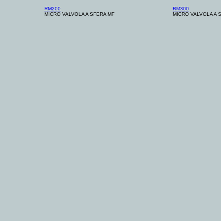
RM200
RM300
MICRO VALVOLA A SFERA MF
MICRO VALVOLA A 