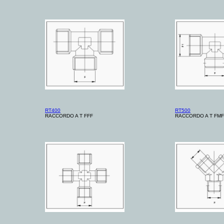
RT400
RT500
RACCORDO A T FFF
RACCORDO A T FMF