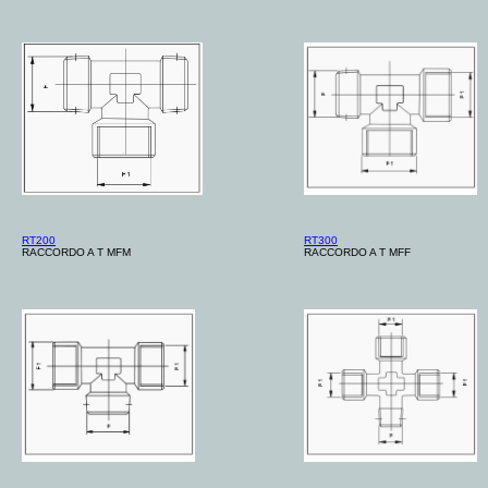
RT200
RT300
RACCORDO A T MFM
RACCORDO A T MFF