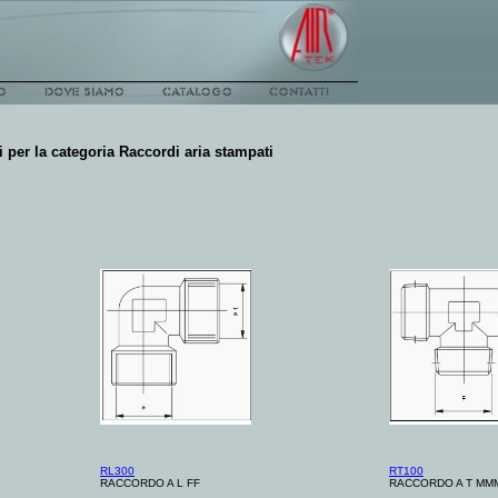
i per la categoria
Raccordi aria stampati
RL300
RT100
RACCORDO A L FF
RACCORDO A T MM