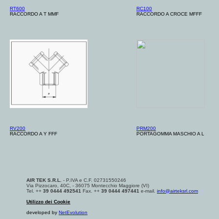
RT600
RC100
RACCORDO A T MMF
RACCORDO A CROCE MFFF
RV200
PRM200
RACCORDO A Y FFF
PORTAGOMMA MASCHIO A L
AIR TEK S.R.L.
- P.IVA e C.F. 02731550246
Via Pizzocaro, 40C, - 36075 Montecchio Maggiore (VI)
Tel. ++
39 0444 492541
Fax. ++
39 0444 497441
e-mail.
info@airteksrl.com
Utilizzo dei Cookie
developed by
NetEvolution